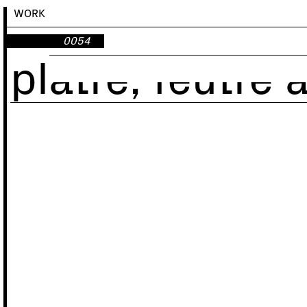
WORK
0054
plâtre, feutre à